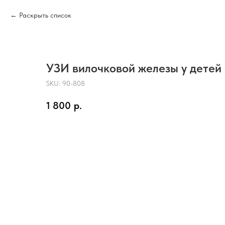
Раскрыть список
УЗИ вилочковой железы у детей
SKU:
90-808
1 800
р.